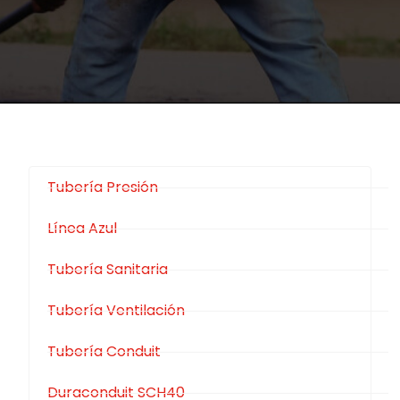
Tubería Presión
Línea Azul
Tubería Sanitaria
Tubería Ventilación
Tubería Conduit
Duraconduit SCH40