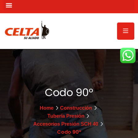
Codo 90º
Home
Construcción
Tubería Presión
Accesorios Presión SCH 40
Codo 90º