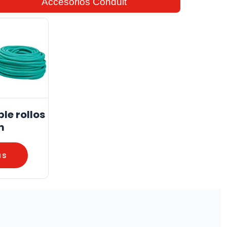
Accesorios Conduit
ble rollos
m
ás