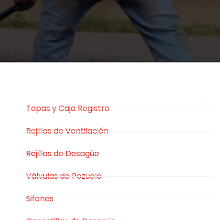
Tapas y Caja Registro
Rejillas de Ventilación
Rejillas de Desagüe
Válvulas de Pozuelo
Sifones